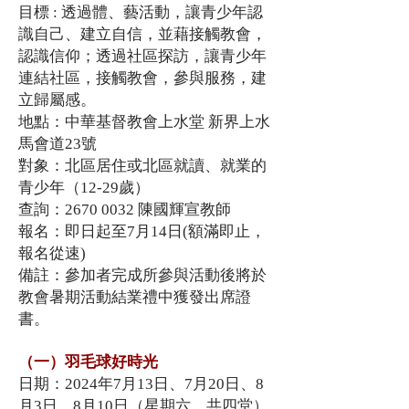
目標 : 透過體、藝活動，讓青少年認
識自己、建立自信，並藉接觸教會，
認識信仰；
透過社區探訪，讓青少年
連結社區，接觸教會，參與服務，建
立歸屬感。
地點：中華基督教會上水堂 新界上水
馬會道23號
對象：北區居住或北區就讀、就業的
青少年（12-29歲）
查詢：2670 0032 陳國輝宣教師
報名：即日起至7月14日(額滿即止，
報名從速)
備註：參加者完成所參與活動後將於
教會暑期活動結業禮中獲發出席證
書。
（一）羽毛球好時光
日期：2024年7月13日、7月20日、8
月3日、8月10日（星期六、共四堂）