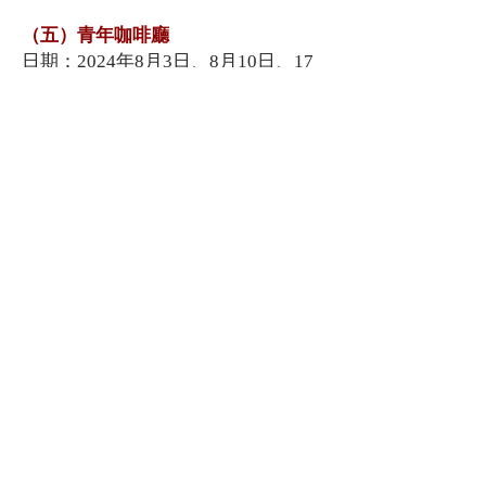
（五）青年咖啡廳
日期：2024年8月3日、8月10日、17
日、24日（星期六、共四堂）
時間：上午10:00 至11:00
費用：港幣40元
內容：教授學習咖啡沖調技巧及製造
兩款簡單甜品
名額：4名
（六）魔術好時光
日期：2024年8月3日、8月10日、17
日、24日（星期六、共四堂）
時間：上午11:30 至12:30
費用：港幣40元
內容：教授基本魔術表演技巧
名額：6名
（七）籃球幾有型