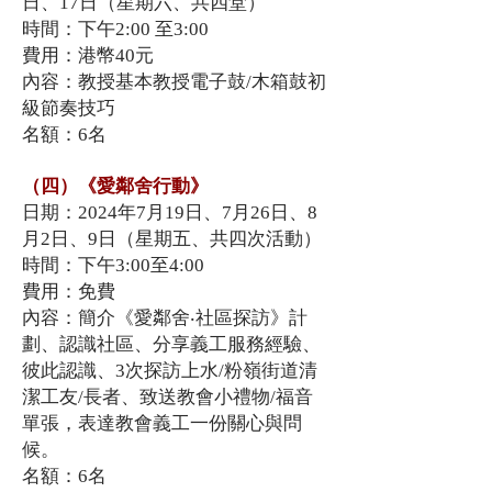
日、17日（星期六、共四堂）
時間：下午2:00 至3:00
費用：港幣40元
內容：教授基本教授電子鼓/木箱鼓初
級節奏技巧
名額：6名
（四）《愛鄰舍行動》
日期：2024年7月19日、7月26日、8
月2日、9日（星期五、共四次活動）
時間：下午3:00至4:00
費用：免費
內容：簡介《愛鄰舍‧社區探訪》計
劃、認識社區、分享義工服務經驗、
彼此認識、3次探訪上水/粉嶺街道清
潔工友/長者、致送教會小禮物/福音
單張，表達教會義工一份關心與問
候。
名額：6名